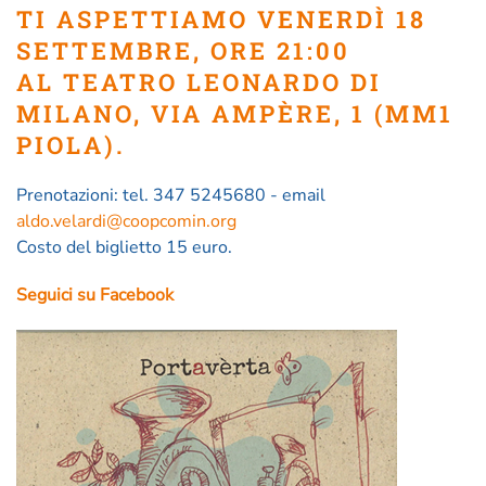
TI ASPETTIAMO VENERDÌ 18
SETTEMBRE, ORE 21:00
AL TEATRO LEONARDO DI
MILANO, VIA AMPÈRE, 1 (MM1
PIOLA).
Prenotazioni: tel. 347 5245680 - email
aldo.velardi@coopcomin.org
Costo del biglietto 15 euro.
Seguici su Facebook