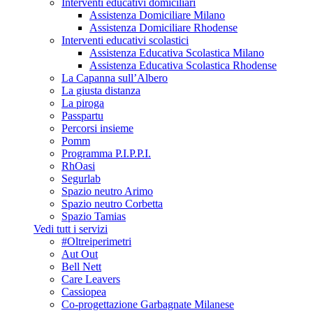
Interventi educativi domiciliari
Assistenza Domiciliare Milano
Assistenza Domiciliare Rhodense
Interventi educativi scolastici
Assistenza Educativa Scolastica Milano
Assistenza Educativa Scolastica Rhodense
La Capanna sull’Albero
La giusta distanza
La piroga
Passpartu
Percorsi insieme
Pomm
Programma P.I.P.P.I.
RhOasi
Segurlab
Spazio neutro Arimo
Spazio neutro Corbetta
Spazio Tamias
Vedi tutt i servizi
#Oltreiperimetri
Aut Out
Bell Nett
Care Leavers
Cassiopea
Co-progettazione Garbagnate Milanese