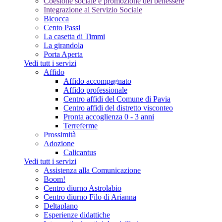
Coesione sociale e promozione del benessere
Integrazione al Servizio Sociale
Bicocca
Cento Passi
La casetta di Timmi
La girandola
Porta Aperta
Vedi tutt i servizi
Affido
Affido accompagnato
Affido professionale
Centro affidi del Comune di Pavia
Centro affidi del distretto visconteo
Pronta accoglienza 0 - 3 anni
Terreferme
Prossimità
Adozione
Calicantus
Vedi tutt i servizi
Assistenza alla Comunicazione
Boom!
Centro diurno Astrolabio
Centro diurno Filo di Arianna
Deltaplano
Esperienze didattiche