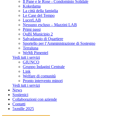
Il Pane e le Rose - Condominio Solidale
Kokedama
La città della famiglia
Le Case del Tempo
LucerLAB
Nessuno escluso – Mazzini LAB
Primi passi
QuBì Municipio 2
Salvadanaio di Quartiere
Sportello per l’Amministrazione di Sostegno
Terraluna
WeMi Pimentel
Vedi tutt i servizi
GIUNCO
Gruppo Indagini Centrale
Link
Welfare di comunità
Pronto intervento minori
Vedi tutt i servizi
News
Sostienici
Collaborazioni con aziende
Contatti
5xmille 2025