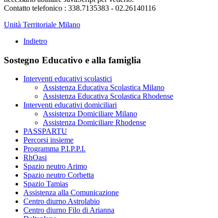
Contatto telefonico : 338.7135383 - 02.26140116
Unità Territoriale Milano
Indietro
Sostegno Educativo e alla famiglia
Interventi educativi scolastici
Assistenza Educativa Scolastica Milano
Assistenza Educativa Scolastica Rhodense
Interventi educativi domiciliari
Assistenza Domiciliare Milano
Assistenza Domiciliare Rhodense
PASSPARTU
Percorsi insieme
Programma P.I.P.P.I.
RhOasi
Spazio neutro Arimo
Spazio neutro Corbetta
Spazio Tamias
Assistenza alla Comunicazione
Centro diurno Astrolabio
Centro diurno Filo di Arianna