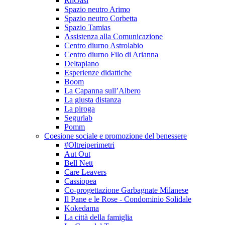
RhOasi
Spazio neutro Arimo
Spazio neutro Corbetta
Spazio Tamias
Assistenza alla Comunicazione
Centro diurno Astrolabio
Centro diurno Filo di Arianna
Deltaplano
Esperienze didattiche
Boom
La Capanna sull’Albero
La giusta distanza
La piroga
Segurlab
Pomm
Coesione sociale e promozione del benessere
#Oltreiperimetri
Aut Out
Bell Nett
Care Leavers
Cassiopea
Co-progettazione Garbagnate Milanese
Il Pane e le Rose - Condominio Solidale
Kokedama
La città della famiglia