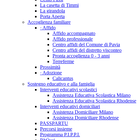
La casetta di Timmi
La girandola
Porta Aperta
Accoglienza familiare
· Affido
Affido accompagnato
Affido professionale
Centro affidi del Comune di Pavia
Centro affidi del distretto visconteo
Pronta accoglienza 0 - 3 anni
Terreferme
Prossimità
· Adozione
Calicantus
Sostegno educativo e alla famiglia
Interventi educativi scolastici
Assistenza Educativa Scolastica Milano
Assistenza Educativa Scolastica Rhodense
Interventi educativi domiciliari
Assistenza Domiciliare Milano
Assistenza Domiciliare Rhodense
PASSPARTU
Percorsi insieme
Programma P.I.P.P.I.