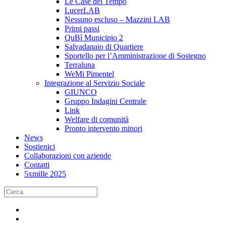
Le Case del Tempo
LucerLAB
Nessuno escluso – Mazzini LAB
Primi passi
QuBì Municipio 2
Salvadanaio di Quartiere
Sportello per l’Amministrazione di Sostegno
Terraluna
WeMi Pimentel
Integrazione al Servizio Sociale
GIUNCO
Gruppo Indagini Centrale
Link
Welfare di comunità
Pronto intervento minori
News
Sostienici
Collaborazioni con aziende
Contatti
5xmille 2025