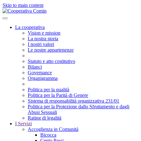
Skip to main content
La cooperativa
Vision e mission
La nostra storia
I nostri valori
Le nostre appartenenze
Statuto e atto costitutivo
Bilanci
Governance
Organigramma
Politica per la qualità
Politica per la Parità di Genere
Sistema di responsabilità organizzativa 231/01
Politica per la Protezione dallo Sfruttamento e dagli
Abusi Sessuali
Rating di legalità
I Servizi
Accoglienza in Comunità
Bicocca
Cento Passi