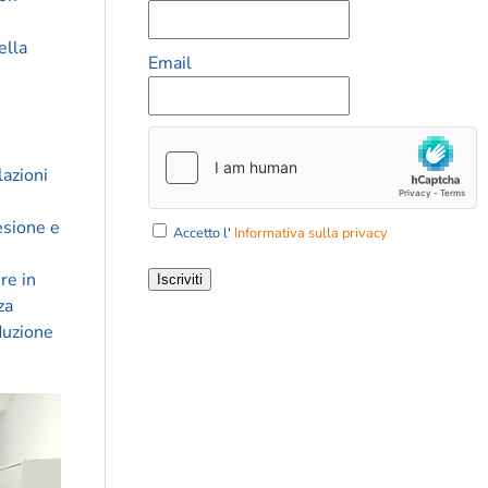
ella
Email
lazioni
oesione e
Accetto l'
Informativa sulla privacy
re in
Iscriviti
za
oduzione