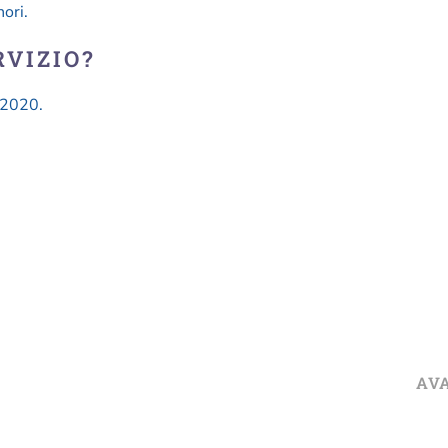
ori.
RVIZIO?
 2020.
AV