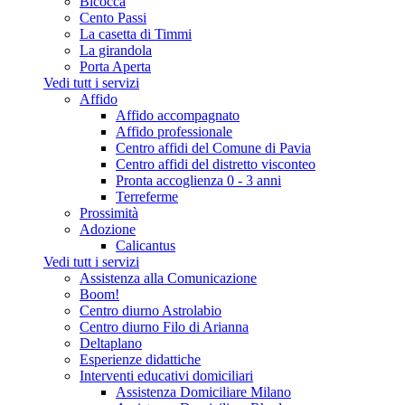
Bicocca
Cento Passi
La casetta di Timmi
La girandola
Porta Aperta
Vedi tutt i servizi
Affido
Affido accompagnato
Affido professionale
Centro affidi del Comune di Pavia
Centro affidi del distretto visconteo
Pronta accoglienza 0 - 3 anni
Terreferme
Prossimità
Adozione
Calicantus
Vedi tutt i servizi
Assistenza alla Comunicazione
Boom!
Centro diurno Astrolabio
Centro diurno Filo di Arianna
Deltaplano
Esperienze didattiche
Interventi educativi domiciliari
Assistenza Domiciliare Milano