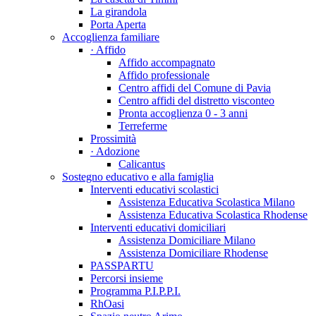
La girandola
Porta Aperta
Accoglienza familiare
· Affido
Affido accompagnato
Affido professionale
Centro affidi del Comune di Pavia
Centro affidi del distretto visconteo
Pronta accoglienza 0 - 3 anni
Terreferme
Prossimità
· Adozione
Calicantus
Sostegno educativo e alla famiglia
Interventi educativi scolastici
Assistenza Educativa Scolastica Milano
Assistenza Educativa Scolastica Rhodense
Interventi educativi domiciliari
Assistenza Domiciliare Milano
Assistenza Domiciliare Rhodense
PASSPARTU
Percorsi insieme
Programma P.I.P.P.I.
RhOasi