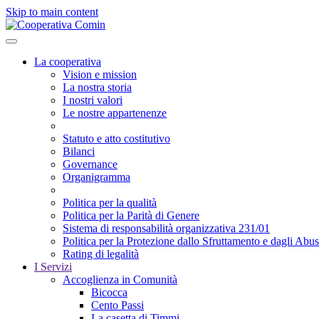
Skip to main content
La cooperativa
Vision e mission
La nostra storia
I nostri valori
Le nostre appartenenze
Statuto e atto costitutivo
Bilanci
Governance
Organigramma
Politica per la qualità
Politica per la Parità di Genere
Sistema di responsabilità organizzativa 231/01
Politica per la Protezione dallo Sfruttamento e dagli Abus
Rating di legalità
I Servizi
Accoglienza in Comunità
Bicocca
Cento Passi
La casetta di Timmi