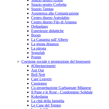
Spazio neutro Arimo
Spazio neutro Corbetta
Spazio Tamias
Assistenza alla Comunicazione
Centro diurno Astrolabio
Centro diurno Filo di Arianna
Deltaplano
Esperienze didattiche
Boom
La Capanna sull’Albero
La giusta distanza
La piroga
Segurlab
Pomm
Coesione sociale e promozione del benessere
#Oltreiperimetri
Aut Out
Bell Nett
Care Leavers
Cassiopea
Co-progettazione Garbagnate Milanese
Il Pane e le Rose - Condominio Solidale
Kokedama
La città della famiglia
Le Case del Tempo