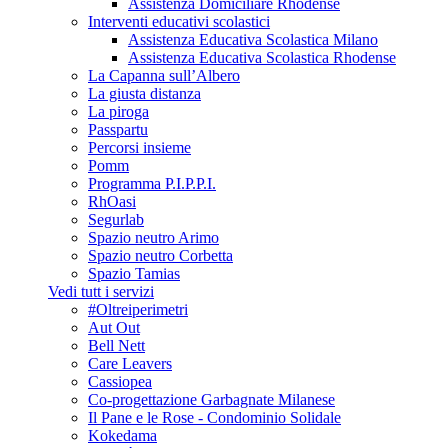
Assistenza Domiciliare Rhodense
Interventi educativi scolastici
Assistenza Educativa Scolastica Milano
Assistenza Educativa Scolastica Rhodense
La Capanna sull’Albero
La giusta distanza
La piroga
Passpartu
Percorsi insieme
Pomm
Programma P.I.P.P.I.
RhOasi
Segurlab
Spazio neutro Arimo
Spazio neutro Corbetta
Spazio Tamias
Vedi tutt i servizi
#Oltreiperimetri
Aut Out
Bell Nett
Care Leavers
Cassiopea
Co-progettazione Garbagnate Milanese
Il Pane e le Rose - Condominio Solidale
Kokedama