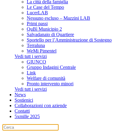
La città della famiglia
Le Case del Tempo
LucerLAB
Nessuno escluso – Mazzini LAB
Primi passi
QuBì Municipio 2
Salvadanaio di Quartiere
Sportello per l’Amministrazione di Sostegno
Terraluna
WeMi Pimentel
Vedi tutt i servizi
GIUNCO
Gruppo Indagini Centrale
Link
Welfare di comunità
Pronto intervento minori
Vedi tutt i servizi
News
Sostienici
Collaborazioni con aziende
Contatti
5xmille 2025