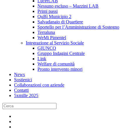
LucerLAB
Nessuno escluso – Mazzini LAB
Primi passi
QuBì Municipio 2
Salvadanaio di Quartiere
Sportello per l’Amministrazione di Sostegno
Terraluna
WeMi Pimentel
Integrazione al Servizio Sociale
GIUNCO
Gruppo Indagini Centrale
Link
Welfare di comunità
Pronto intervento minori
News
Sostienici
Collaborazioni con aziende
Contatti
5xmille 2025