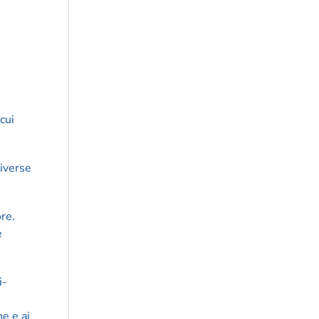
cui
diverse
re.
e
i-
he e ai