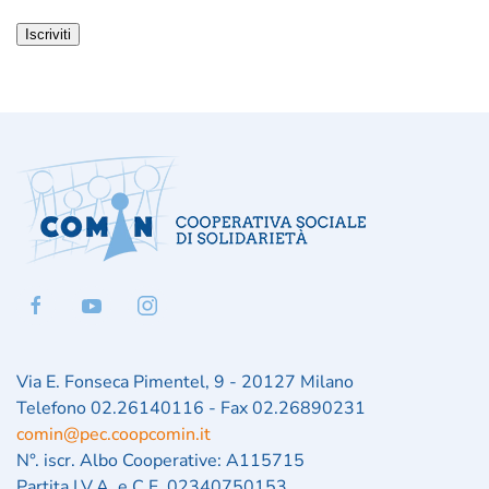
Iscriviti
Via E. Fonseca Pimentel, 9 - 20127 Milano
Telefono 02.26140116 - Fax 02.26890231
comin@pec.coopcomin.it
N°. iscr. Albo Cooperative: A115715
Partita I.V.A. e C.F. 02340750153